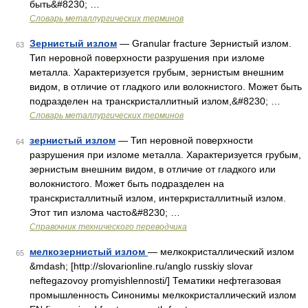
быть&#8230; …
Словарь металлургических терминов
Зернистый излом
— Granular fracture Зернистый излом.
63
Тип неровной поверхности разрушения при изломе
металла. Характеризуется грубым, зернистым внешним
видом, в отличие от гладкого или волокнистого. Может быть
подразделен на транскристаллитный излом,&#8230; …
Словарь металлургических терминов
зернистый излом
— Тип неровной поверхности
64
разрушения при изломе металла. Характеризуется грубым,
зернистым внешним видом, в отличие от гладкого или
волокнистого. Может быть подразделен на
транскристаллитный излом, интеркристаллитный излом.
Этот тип излома часто&#8230; …
Справочник технического переводчика
мелкозернистый излом
— мелкокристаллический излом
65
&mdash; [http://slovarionline.ru/anglo russkiy slovar
neftegazovoy promyishlennosti/] Тематики нефтегазовая
промышленность Синонимы мелкокристаллический излом