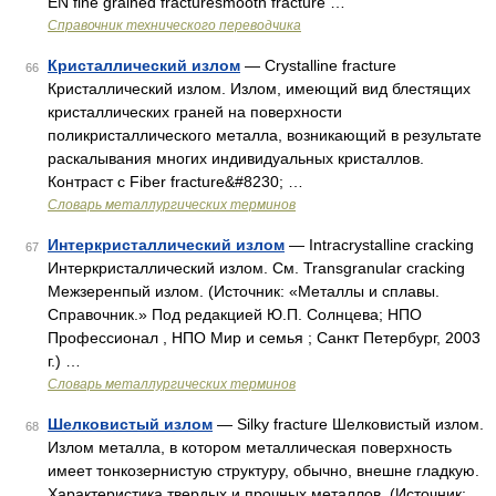
EN fine grained fracturesmooth fracture …
Справочник технического переводчика
Кристаллический излом
— Crystalline fracture
66
Кристаллический излом. Излом, имеющий вид блестящих
кристаллических граней на поверхности
поликристаллического металла, возникающий в результате
раскалывания многих индивидуальных кристаллов.
Контраст с Fiber fracture&#8230; …
Словарь металлургических терминов
Интеркристаллический излом
— Intracrystalline cracking
67
Интеркристаллический излом. См. Transgranular cracking
Межзеренпый излом. (Источник: «Металлы и сплавы.
Справочник.» Под редакцией Ю.П. Солнцева; НПО
Профессионал , НПО Мир и семья ; Санкт Петербург, 2003
г.) …
Словарь металлургических терминов
Шелковистый излом
— Silky fracture Шелковистый излом.
68
Излом металла, в котором металлическая поверхность
имеет тонкозернистую структуру, обычно, внешне гладкую.
Характеристика твердых и прочных металлов. (Источник: